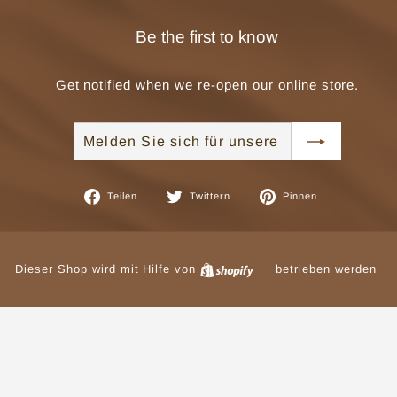
Be the first to know
Get notified when we re-open our online store.
Melden
Abonnieren
Sie
sich
für
Auf
Auf
Auf
Teilen
Twittern
Pinnen
unsere
Facebook
Twitter
Pinterest
Mailingliste
teilen
twittern
pinnen
an
Dieser Shop wird mit Hilfe von
betrieben werden
Shopify